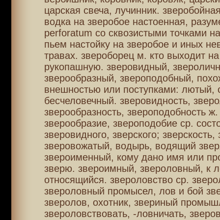
царская свеча, лучинник. зверобойная
водка на зверобое настоенная, разум
perforatum со сквозистыми точками на
пьем настойку на зверобое и иных не
травах. звероборец м. кто выходит на
рукопашную. зверовидный, звероличн
зверообразный, звероподобный, похо
внешностью или поступками: лютый, 
бесчеловечный. зверовидность, зверо
зверообразность, звероподобность ж.
зверообразие, звероподобие ср. сост
зверовидного, зверского; зверскость, 
зверовожатый, водырь, водящий звер
звероименный, кому дано имя или пр
зверю. звероимный, звероловный, к 
относящийся. звероловство ср. зверо
звероловный промысел, лов и бой зв
зверолов, охотник, звериный промыш
звероловствовать, -ловничать, зверов