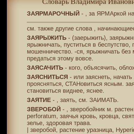
Словарь Владимира Иванови
ЗАЯРМАРОЧНЫЙ
- , за ЯРМАркой н
см. также другие слова , начинающиес
ЗАЯРЫЖИТЬ
- (заерыжить), заярыжн
ярыжничать, пуститься в беспутство, 
мошенничество. -ся, ярыжничать без 
предаться этому вовсе.
ЗАЯСАЧИТЬ
- кого, объясячить, обл
ЗАЯСНИТЬСЯ
- или заяснеть, начать 
проясняться, СТАНовиться ясным. зая
становиться виднее, яснее.
ЗАЯТИЕ
- , заять, см. ЗАИМАТЬ.
ЗВЕРОБОЙ
- , зверобойник м. растен
perforatum, заячья кровь, кровца, свя
зелье, здоровая трава.
| зверобой, растение уразница, Hyper