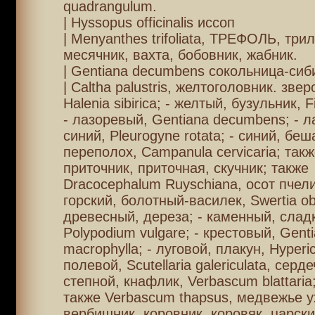
quadrangulum.
| Hyssopus officinalis иссоп
| Menyanthes trifoliata, ТРЕФОЛЬ, трил
месячник, вахта, бобовник, жабник.
| Gentiana decumbens сокольница-сиб
| Caltha palustris, желтоголовник. зве
Halenia sibirica; - желтый, бузульник, Fig
- лазоревый, Gentiana decumbens; - 
синий, Pleurogyne rotata; - синий, бе
переполох, Campanula cervicaria; такж
приточник, приточная, скучник; также
Dracocephalum Ruyschiana, осот пчели
горский, болотный-василек, Swertia ob
древесный, дереза; - каменный, слад
Polypodium vulgare; - крестовый, Gent
macrophylla; - луговой, плакун, Hyperi
полевой, Scutellaria galericulata, серде
степной, кнафлик, Verbascum blattari
также Verbascum thapsus, медвежье ух
вербишник, коровник, коровяк, царски