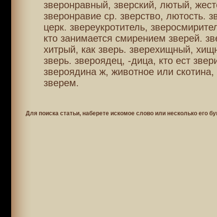
зверонравный, зверский, лютый, жест
зверонравие ср. зверство, лютость. з
церк. звереукротитель, зверосмирител
кто занимается смирением зверей. зв
хитрый, как зверь. зверехищный, хищ
зверь. звероядец, -дица, кто ест звер
звероядина ж, животное или скотина,
зверем.
Для поиска статьи, наберете искомое слово или несколько его бу