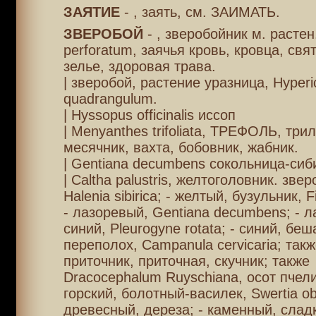
ЗАЯТИЕ
- , заять, см. ЗАИМАТЬ.
ЗВЕРОБОЙ
- , зверобойник м. растен
perforatum, заячья кровь, кровца, свя
зелье, здоровая трава.
| зверобой, растение уразница, Hyper
quadrangulum.
| Hyssopus officinalis иссоп
| Menyanthes trifoliata, ТРЕФОЛЬ, трил
месячник, вахта, бобовник, жабник.
| Gentiana decumbens сокольница-сиб
| Caltha palustris, желтоголовник. зве
Halenia sibirica; - желтый, бузульник, Fig
- лазоревый, Gentiana decumbens; - 
синий, Pleurogyne rotata; - синий, бе
переполох, Campanula cervicaria; такж
приточник, приточная, скучник; также
Dracocephalum Ruyschiana, осот пчели
горский, болотный-василек, Swertia ob
древесный, дереза; - каменный, слад