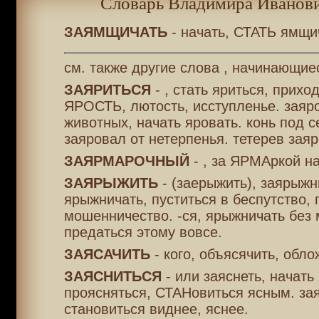
Словарь Владимира Иванови
ЗАЯМЩИЧАТЬ
- начать, СТАТЬ ямщи
см. также другие слова , начинающиес
ЗАЯРИТЬСЯ
- , стать яриться, прихо
ЯРОСТЬ, лютость, исступленье. заяро
животных, начать яровать. конь под 
заяровал от нетерпенья. тетерев заяр
ЗАЯРМАРОЧНЫЙ
- , за ЯРМАркой н
ЗАЯРЫЖИТЬ
- (заерыжить), заярыжн
ярыжничать, пуститься в беспутство, 
мошенничество. -ся, ярыжничать без 
предаться этому вовсе.
ЗАЯСАЧИТЬ
- кого, объясячить, обл
ЗАЯСНИТЬСЯ
- или заяснеть, начать 
проясняться, СТАНовиться ясным. зая
становиться виднее, яснее.