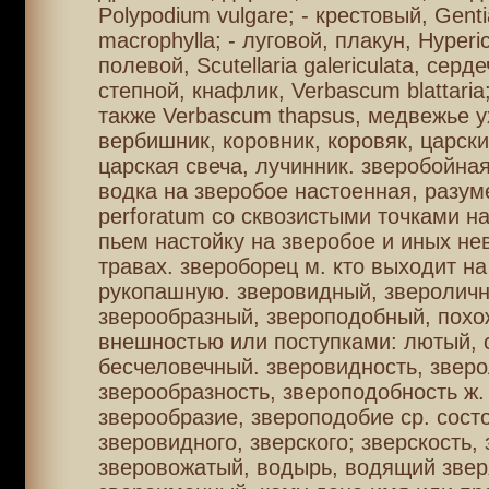
Polypodium vulgare; - крестовый, Gent
macrophylla; - луговой, плакун, Hyperi
полевой, Scutellaria galericulata, серде
степной, кнафлик, Verbascum blattari
также Verbascum thapsus, медвежье ух
вербишник, коровник, коровяк, царски
царская свеча, лучинник. зверобойная
водка на зверобое настоенная, разум
perforatum со сквозистыми точками на
пьем настойку на зверобое и иных не
травах. звероборец м. кто выходит на
рукопашную. зверовидный, звероличн
зверообразный, звероподобный, похо
внешностью или поступками: лютый, 
бесчеловечный. зверовидность, зверо
зверообразность, звероподобность ж.
зверообразие, звероподобие ср. сост
зверовидного, зверского; зверскость, 
зверовожатый, водырь, водящий звер