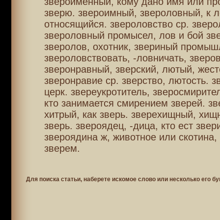
звероименный, кому дано имя или пр
зверю. звероимный, звероловный, к 
относящийся. звероловство ср. зверо
звероловный промысел, лов и бой зв
зверолов, охотник, звериный промыш
звероловствовать, -ловничать, зверов
зверонравный, зверский, лютый, жест
зверонравие ср. зверство, лютость. з
церк. звереукротитель, зверосмирител
кто занимается смирением зверей. зв
хитрый, как зверь. зверехищный, хищ
зверь. звероядец, -дица, кто ест звер
звероядина ж, животное или скотина,
зверем.
Для поиска статьи, наберете искомое слово или несколько его бу