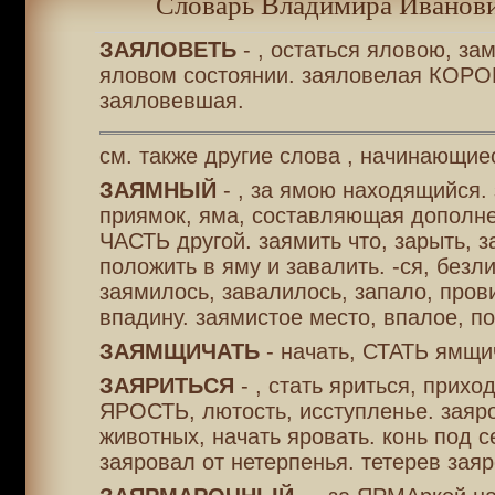
Словарь Владимира Иванови
ЗАЯЛОВЕТЬ
- , остаться яловою, за
яловом состоянии. заяловелая КОРО
заяловевшая.
см. также другие слова , начинающиес
ЗАЯМНЫЙ
- , за ямою находящийся. 
приямок, яма, составляющая дополн
ЧАСТЬ другой. заямить что, зарыть, з
положить в яму и завалить. -ся, безли
заямилось, завалилось, запало, пров
впадину. заямистое место, впалое, по
ЗАЯМЩИЧАТЬ
- начать, СТАТЬ ямщи
ЗАЯРИТЬСЯ
- , стать яриться, прихо
ЯРОСТЬ, лютость, исступленье. заяро
животных, начать яровать. конь под 
заяровал от нетерпенья. тетерев заяр