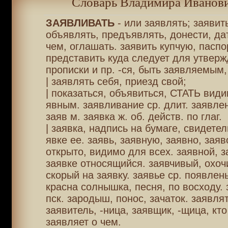
Словарь Владимира Иванови
ЗАЯВЛИВАТЬ
- или заявлять; заявить
объявлять, предъявлять, донести, дат
чем, оглашать. заявить купчую, паспо
представить куда следует для утверж
прописки и пр. -ся, быть заявляемым,
| заявлять себя, приезд свой;
| показаться, объявиться, СТАТЬ вид
явным. заявливание ср. длит. заявлен
заяв м. заявка ж. об. действ. по глаг.
| заявка, надпись на бумаге, свидете
явке ее. заявь, заявную, заявно, заяв
открыто, видимо для всех. заявной, з
заявке относящийся. заявчивый, охоч
скорый на заявку. заявье ср. появлен
красна солнышка, песня, по восходу.
пск. зародыш, понос, зачаток. заявля
заявитель, -ница, заявщик, -щица, кто
заявляет о чем.