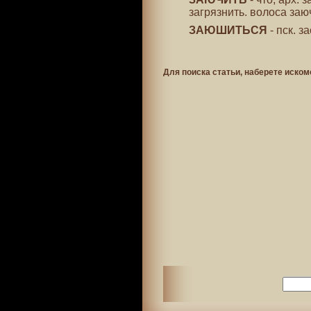
загрязнить. волоса заю
ЗАЮШИТЬСЯ
- пск. з
Для поиска статьи, наберете иском