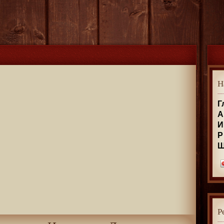
Н
Г
А
И
Р
Р