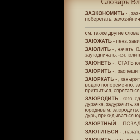
Словарь Вл
ЗАЭКОНОМИТЬ
- , за
поберегать, захозяйни
см. также другие слова
ЗАЮЖАТЬ
- пенз. зав
ЗАЮЛИТЬ
- , начать Ю
заугодничать. -ся, юлит
ЗАЮНЕТЬ
- , СТАТЬ ю
ЗАЮРИТЬ
- , заспешит
ЗАЮРКАТЬ
- , заныря
водою поперемеино. за
притаиться, спрятаться
ЗАЮРОДИТЬ
- кого, 
дурачка, задурачить. з
юродивым. заюродиться
дурь, прикидываться 
ЗАЮРТНЫЙ
- , ПОЗА
ЗАЮТИТЬСЯ
- , нача
ЗАЮЧИТЬ
- что, арх.