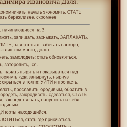
адимира Ивановича Даля.
экономничать, начать экономить, СТАТЬ
чать бережливее, скромнее.
 , начинающиеся на З:
изжать, запищать, захныкать, ЗАПЛАКАТЬ.
ЛИТЬ, завертеться, забегать наскоро;
ь слишком много, долго.
неть, замолодеть; стать обновляться.
ь, заторопить, -ся.
ть, начать нырять и показываться над
юркнуть куда занырнуть, нырнув
; скрыться в толпе; УЙТИ и пропасть.
сделать, прославить юродивым, обратить в
аюродеть, заюродиветь, сделаться, СТАТЬ
, заюродствовать, напустить на себя
юродивым.
ДИ юрты находящийся.
ть ЮТИТЬся, стать где приючаться.
 завалять, скомкать, СПОЛСТИТЬ и