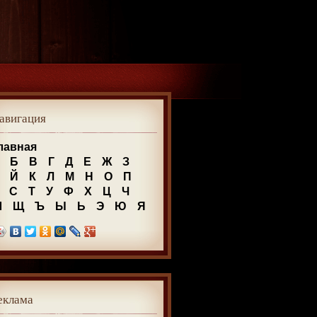
авигация
лавная
Б
В
Г
Д
Е
Ж
З
Й
К
Л
М
Н
О
П
С
Т
У
Ф
Х
Ц
Ч
Ш
Щ
Ъ
Ы
Ь
Э
Ю
Я
еклама