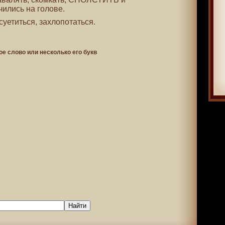
чились на голове.
асуетиться, захлопотаться.
ое слово или несколько его букв