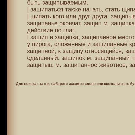
быть защипываемым.
| защипаться также начать, стать щип
| щипать кого или друг друга. защипы
защипанье окончат. защип м. защипка 
действие по глаг.
| защип и защипка, защипанное место,
у пирога, сложенные и защипанные к
защипной, к защипу относящийся, за
сделанный. защипок м. защипанный п
защипыш м. защипанное животное, з
Для поиска статьи, наберете искомое слово или несколько его бу