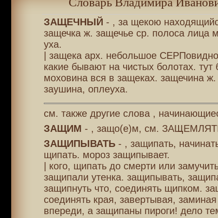
Словарь Владимира Иванови
ЗАЩЕЧНЫЙ
- , за щекою находящийс
защечка ж. защечье ср. полоса лица 
уха.
| защека арх. небольшое СЕРПовидно
какие бывают на чистых болотах. тут 
моховина вся в защеках. защечина ж.
заушина, оплеуха.
см. также другие слова , начинающиес
ЗАЩИМ
- , защо(е)м, см. ЗАЩЕМЛЯТ
ЗАЩИПЫВАТЬ
- , защипать, начинат
щипать. мороз защипывает.
| кого, щипать до смерти или замучит
защипали утенка. защипывать, защип
защипнуть что, соединять щипком. за
соединять края, завертывая, заминая 
впереди, а защипаны пироги! дело тем