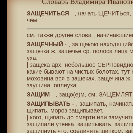
Словарь Владимира Иванови
ЗАЩЕЧИТЬСЯ
- , начать ЩЕЧИТЬся,
чем.
см. также другие слова , начинающиес
ЗАЩЕЧНЫЙ
- , за щекою находящийс
защечка ж. защечье ср. полоса лица 
уха.
| защека арх. небольшое СЕРПовидно
какие бывают на чистых болотах. тут 
моховина вся в защеках. защечина ж.
заушина, оплеуха.
ЗАЩИМ
- , защо(е)м, см. ЗАЩЕМЛЯТ
ЗАЩИПЫВАТЬ
- , защипать, начинат
щипать. мороз защипывает.
| кого, щипать до смерти или замучит
защипали утенка. защипывать, защип
защипнуть что, соединять щипком. за