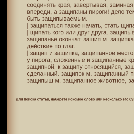
соединять края, завертывая, заминая 
впереди, а защипаны пироги! дело тем
быть защипываемым.
| защипаться также начать, стать щип
| щипать кого или друг друга. защипы
защипанье окончат. защип м. защипка 
действие по глаг.
| защип и защипка, защипанное место,
у пирога, сложенные и защипанные к
защипной, к защипу относящийся, за
сделанный. защипок м. защипанный п
защипыш м. защипанное животное, з
Для поиска статьи, наберете искомое слово или несколько его бу