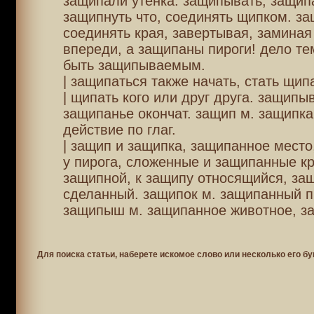
защипали утенка. защипывать, защип
защипнуть что, соединять щипком. за
соединять края, завертывая, заминая 
впереди, а защипаны пироги! дело тем
быть защипываемым.
| защипаться также начать, стать щип
| щипать кого или друг друга. защипы
защипанье окончат. защип м. защипка 
действие по глаг.
| защип и защипка, защипанное место,
у пирога, сложенные и защипанные к
защипной, к защипу относящийся, за
сделанный. защипок м. защипанный п
защипыш м. защипанное животное, з
Для поиска статьи, наберете искомое слово или несколько его бу