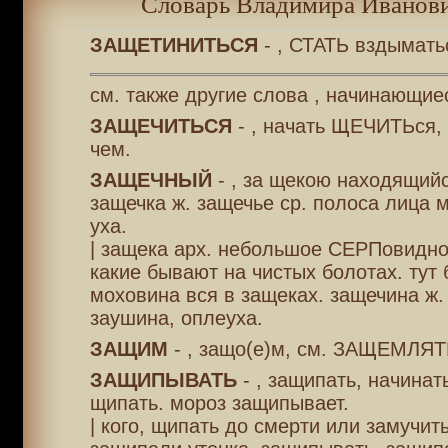
Словарь Владимира Иванови
ЗАЩЕТИНИТЬСЯ
- , СТАТЬ вздымать
см. также другие слова , начинающиес
ЗАЩЕЧИТЬСЯ
- , начать ЩЕЧИТЬся,
чем.
ЗАЩЕЧНЫЙ
- , за щекою находящийс
защечка ж. защечье ср. полоса лица 
уха.
| защека арх. небольшое СЕРПовидно
какие бывают на чистых болотах. тут 
моховина вся в защеках. защечина ж.
заушина, оплеуха.
ЗАЩИМ
- , защо(е)м, см. ЗАЩЕМЛЯТ
ЗАЩИПЫВАТЬ
- , защипать, начинат
щипать. мороз защипывает.
| кого, щипать до смерти или замучит