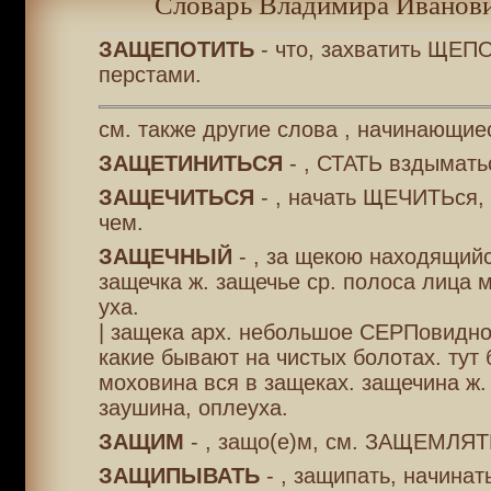
Словарь Владимира Иванови
ЗАЩЕПОТИТЬ
- что, захватить ЩЕП
перстами.
см. также другие слова , начинающиес
ЗАЩЕТИНИТЬСЯ
- , СТАТЬ вздымать
ЗАЩЕЧИТЬСЯ
- , начать ЩЕЧИТЬся,
чем.
ЗАЩЕЧНЫЙ
- , за щекою находящийс
защечка ж. защечье ср. полоса лица 
уха.
| защека арх. небольшое СЕРПовидно
какие бывают на чистых болотах. тут 
моховина вся в защеках. защечина ж.
заушина, оплеуха.
ЗАЩИМ
- , защо(е)м, см. ЗАЩЕМЛЯТ
ЗАЩИПЫВАТЬ
- , защипать, начинат