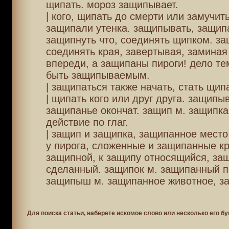
щипать. мороз защипывает.
| кого, щипать до смерти или замучит
защипали утенка. защипывать, защип
защипнуть что, соединять щипком. за
соединять края, завертывая, заминая 
впереди, а защипаны пироги! дело тем
быть защипываемым.
| защипаться также начать, стать щип
| щипать кого или друг друга. защипы
защипанье окончат. защип м. защипка 
действие по глаг.
| защип и защипка, защипанное место,
у пирога, сложенные и защипанные к
защипной, к защипу относящийся, за
сделанный. защипок м. защипанный п
защипыш м. защипанное животное, з
Для поиска статьи, наберете искомое слово или несколько его бу