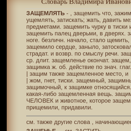
Словарь Владимира Иванови
ЗАЩЕМЛЯТЬ
- , защемить что, зажим
ущемлять, затискать; жать, давить м
предметами. защемить чурку в тиски 
защемить палец дверьми, в дверях. 
ноге. безличн. начало, стало щемить,
защемило сердце, заныло, затосковал
страдат. и возвр. по смыслу речи. з
ср. длит. защемленье окончат. защем
защимка ж. об. действие по знач. глаг
| защим также защемленное место, и
| жом, гнет, тиски. защемный, защимн
защимочный, к защимке относящийся.
какая-либо защемленная вещь. защи
ЧЕЛОВЕК и животное, которое защем
прищемили, придавили.
см. также другие слова , начинающиес