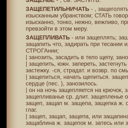
ЗАЩЕНЬЕ
- , см. ЗАСТИТЬ.
ЗАЩЕПЕТИЛЬНИЧАТЬ
- , защеголят
изысканным убранством; СТАТЬ говор
изысканно, тонко, нежно, вежливо, при
превзойти в этом меру.
ЗАЩЕПЛИВАТЬ
- или защеплять; за
защапить что, задирать при тесании 
СТРОГАнии;
| занозить, засадить в тело щепу, зано
| защепить, южн. запереть, застегнуть
застежку. -ся, страдат. и возвр. по см
| защепиться, начать щепиться. заще
сердце (пес. ), занозилось.
| он на ночь защепляется на крючок, 
защепливанье ср. длит. защепленье о
защеп, защап м. защепа, защепка ж. о
глаг.
| защеп, защап, защепа, или защапин
защаблина ж. защепок м. затесь или 